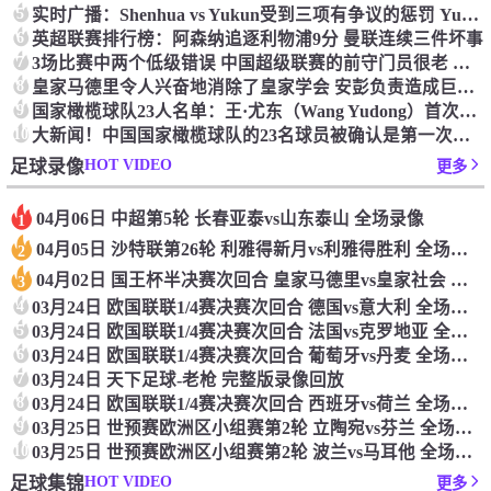
5
实时广播：Shenhua vs Yukun受到三项有争议的惩罚 Yukun将向中国足球联合会提出投诉
6
英超联赛排行榜：阿森纳追逐利物浦9分 曼联连续三件坏事
7
3场比赛中两个低级错误 中国超级联赛的前守门员很老 是时候让位了 最好的继任者出现
8
皇家马德里令人兴奋地消除了皇家学会 安彭负责造成巨大的灾难！
9
国家橄榄球队23人名单：王·尤东（Wang Yudong）首次被选为第11名 塞吉尼奥（Serginho）在名单上
10
大新闻！中国国家橄榄球队的23名球员被确认是第一次进入阵容
HOT VIDEO
足球录像
更多
04月06日 中超第5轮 长春亚泰vs山东泰山 全场录像
1
04月05日 沙特联第26轮 利雅得新月vs利雅得胜利 全场录像
2
04月02日 国王杯半决赛次回合 皇家马德里vs皇家社会 全场录像
3
4
03月24日 欧国联联1/4赛决赛次回合 德国vs意大利 全场录像回放
5
03月24日 欧国联联1/4赛决赛次回合 法国vs克罗地亚 全场录像回放
6
03月24日 欧国联联1/4赛决赛次回合 葡萄牙vs丹麦 全场录像回放
7
03月24日 天下足球-老枪 完整版录像回放
8
03月24日 欧国联联1/4赛决赛次回合 西班牙vs荷兰 全场录像回放
9
03月25日 世预赛欧洲区小组赛第2轮 立陶宛vs芬兰 全场录像回放
10
03月25日 世预赛欧洲区小组赛第2轮 波兰vs马耳他 全场录像回放
HOT VIDEO
足球集锦
更多