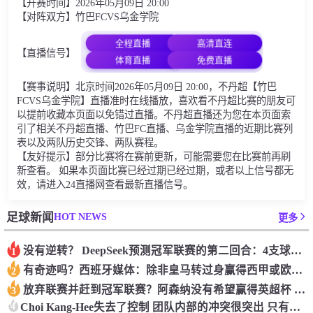
【开赛时间】2026年05月09日 20:00
【对阵双方】竹巴FCVS乌金学院
全程直播
高清直连
【直播信号】
体育直播
免费直播
【赛事说明】北京时间2026年05月09日 20:00，不丹超【竹巴
FCVS乌金学院】直播准时在线播放，喜欢看不丹超比赛的朋友可
以提前收藏本页面以免错过直播。不丹超直播还为您在本页面索
引了相关不丹超直播、竹巴FC直播、乌金学院直播的近期比赛列
表以及两队历史交锋、两队赛程。
【友好提示】部分比赛将在赛前更新，可能需要您在比赛前再刷
新查看。 如果本页面比赛已经过期已经过期，或者以上信号都无
效，请进入24直播网查看最新直播信号。
HOT NEWS
足球新闻
更多
没有逆转？ DeepSeek预测冠军联赛的第二回合：4支球队在第一回合中获胜 枪手输了
1
有奇迹吗？西班牙媒体：除非皇马转过身赢得西甲或欧洲冠军
2
放弃联赛并赶到冠军联赛？阿森纳没有希望赢得英超杯 赢得欧洲冠军的可能性
3
4
Choi Kang-Hee失去了控制 团队内部的冲突很突出 只有一个人可以从水火中拯救崔孔