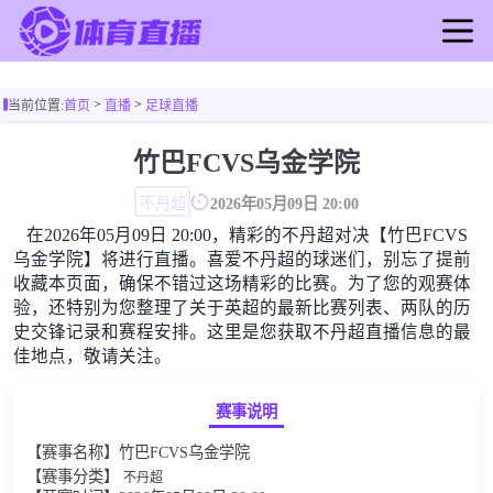
首页
>
>
当前位置:
首页
直播
足球直播
足球直播
篮球直播
竹巴FCVS乌金学院
足球录像
不丹超
2026年05月09日 20:00
篮球录像
在2026年05月09日 20:00，精彩的不丹超对决【竹巴FCVS
足球新闻
乌金学院】将进行直播。喜爱不丹超的球迷们，别忘了提前
篮球新闻
收藏本页面，确保不错过这场精彩的比赛。为了您的观赛体
验，还特别为您整理了关于英超的最新比赛列表、两队的历
史交锋记录和赛程安排。这里是您获取不丹超直播信息的最
佳地点，敬请关注。
赛事说明
【赛事名称】竹巴FCVS乌金学院
【赛事分类】
不丹超