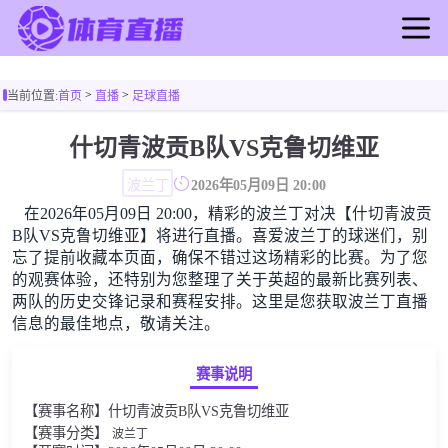
首页
>
>
当前位置:
首页
直播
足球直播
足球直播
篮球直播
什切青波贡B队VS克鲁切维亚
足球录像
波兰丁
2026年05月09日 20:00
篮球录像
在2026年05月09日 20:00，精彩的波兰丁对决【什切青波贡
足球新闻
B队VS克鲁切维亚】将进行直播。喜爱波兰丁的球迷们，别
篮球新闻
忘了提前收藏本页面，确保不错过这场精彩的比赛。为了您
的观赛体验，还特别为您整理了关于英超的最新比赛列表、
两队的历史交锋记录和赛程安排。这里是您获取波兰丁直播
信息的最佳地点，敬请关注。
赛事说明
【赛事名称】什切青波贡B队VS克鲁切维亚
【赛事分类】
波兰丁