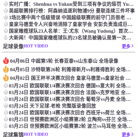
5
实时广播：Shenhua vs Yukun受到三项有争议的惩罚 Yukun将向中国足球联合会提出投诉
6
英超联赛排行榜：阿森纳追逐利物浦9分 曼联连续三件坏事
7
3场比赛中两个低级错误 中国超级联赛的前守门员很老 是时候让位了 最好的继任者出现
8
皇家马德里令人兴奋地消除了皇家学会 安彭负责造成巨大的灾难！
9
国家橄榄球队23人名单：王·尤东（Wang Yudong）首次被选为第11名 塞吉尼奥（Serginho）在名单上
10
大新闻！中国国家橄榄球队的23名球员被确认是第一次进入阵容
HOT VIDEO
足球录像
更多
04月06日 中超第5轮 长春亚泰vs山东泰山 全场录像
1
04月05日 沙特联第26轮 利雅得新月vs利雅得胜利 全场录像
2
04月02日 国王杯半决赛次回合 皇家马德里vs皇家社会 全场录像
3
4
03月24日 欧国联联1/4赛决赛次回合 德国vs意大利 全场录像回放
5
03月24日 欧国联联1/4赛决赛次回合 法国vs克罗地亚 全场录像回放
6
03月24日 欧国联联1/4赛决赛次回合 葡萄牙vs丹麦 全场录像回放
7
03月24日 天下足球-老枪 完整版录像回放
8
03月24日 欧国联联1/4赛决赛次回合 西班牙vs荷兰 全场录像回放
9
03月25日 世预赛欧洲区小组赛第2轮 立陶宛vs芬兰 全场录像回放
10
03月25日 世预赛欧洲区小组赛第2轮 波兰vs马耳他 全场录像回放
HOT VIDEO
足球集锦
更多