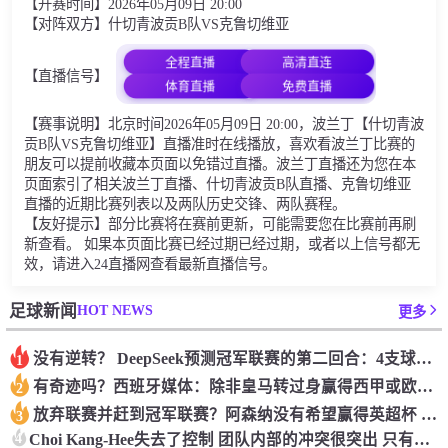
【开赛时间】2026年05月09日 20:00
【对阵双方】什切青波贡B队VS克鲁切维亚
全程直播
高清直连
【直播信号】
体育直播
免费直播
【赛事说明】北京时间2026年05月09日 20:00，波兰丁【什切青波
贡B队VS克鲁切维亚】直播准时在线播放，喜欢看波兰丁比赛的
朋友可以提前收藏本页面以免错过直播。波兰丁直播还为您在本
页面索引了相关波兰丁直播、什切青波贡B队直播、克鲁切维亚
直播的近期比赛列表以及两队历史交锋、两队赛程。
【友好提示】部分比赛将在赛前更新，可能需要您在比赛前再刷
新查看。 如果本页面比赛已经过期已经过期，或者以上信号都无
效，请进入24直播网查看最新直播信号。
HOT NEWS
足球新闻
更多
没有逆转？ DeepSeek预测冠军联赛的第二回合：4支球队在第一回合中获胜 枪手输了
1
有奇迹吗？西班牙媒体：除非皇马转过身赢得西甲或欧洲冠军
2
放弃联赛并赶到冠军联赛？阿森纳没有希望赢得英超杯 赢得欧洲冠军的可能性
3
4
Choi Kang-Hee失去了控制 团队内部的冲突很突出 只有一个人可以从水火中拯救崔孔