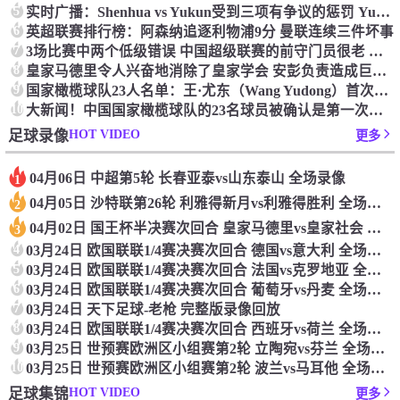
5
实时广播：Shenhua vs Yukun受到三项有争议的惩罚 Yukun将向中国足球联合会提出投诉
6
英超联赛排行榜：阿森纳追逐利物浦9分 曼联连续三件坏事
7
3场比赛中两个低级错误 中国超级联赛的前守门员很老 是时候让位了 最好的继任者出现
8
皇家马德里令人兴奋地消除了皇家学会 安彭负责造成巨大的灾难！
9
国家橄榄球队23人名单：王·尤东（Wang Yudong）首次被选为第11名 塞吉尼奥（Serginho）在名单上
10
大新闻！中国国家橄榄球队的23名球员被确认是第一次进入阵容
HOT VIDEO
足球录像
更多
04月06日 中超第5轮 长春亚泰vs山东泰山 全场录像
1
04月05日 沙特联第26轮 利雅得新月vs利雅得胜利 全场录像
2
04月02日 国王杯半决赛次回合 皇家马德里vs皇家社会 全场录像
3
4
03月24日 欧国联联1/4赛决赛次回合 德国vs意大利 全场录像回放
5
03月24日 欧国联联1/4赛决赛次回合 法国vs克罗地亚 全场录像回放
6
03月24日 欧国联联1/4赛决赛次回合 葡萄牙vs丹麦 全场录像回放
7
03月24日 天下足球-老枪 完整版录像回放
8
03月24日 欧国联联1/4赛决赛次回合 西班牙vs荷兰 全场录像回放
9
03月25日 世预赛欧洲区小组赛第2轮 立陶宛vs芬兰 全场录像回放
10
03月25日 世预赛欧洲区小组赛第2轮 波兰vs马耳他 全场录像回放
HOT VIDEO
足球集锦
更多