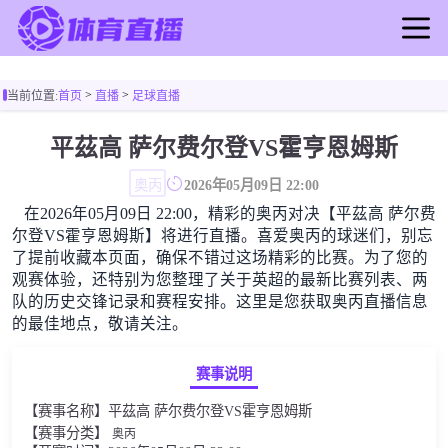
首页
>
>
当前位置:
首页
直播
足球直播
足球直播
篮球直播
平茲高 萨尔费尔登VS霍亨恩姆斯
足球录像
奥丙
2026年05月09日 22:00
篮球录像
在2026年05月09日 22:00，精彩的奥丙对决【平茲高 萨尔费
足球新闻
尔登VS霍亨恩姆斯】将进行直播。喜爱奥丙的球迷们，别忘
篮球新闻
了提前收藏本页面，确保不错过这场精彩的比赛。为了您的
观赛体验，还特别为您整理了关于英超的最新比赛列表、两
队的历史交锋记录和赛程安排。这里是您获取奥丙直播信息
的最佳地点，敬请关注。
赛事说明
【赛事名称】平茲高 萨尔费尔登VS霍亨恩姆斯
【赛事分类】
奥丙