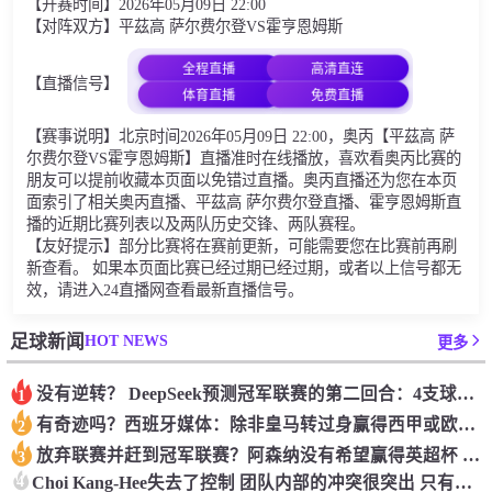
【开赛时间】2026年05月09日 22:00
【对阵双方】平茲高 萨尔费尔登VS霍亨恩姆斯
全程直播
高清直连
【直播信号】
体育直播
免费直播
【赛事说明】北京时间2026年05月09日 22:00，奥丙【平茲高 萨
尔费尔登VS霍亨恩姆斯】直播准时在线播放，喜欢看奥丙比赛的
朋友可以提前收藏本页面以免错过直播。奥丙直播还为您在本页
面索引了相关奥丙直播、平茲高 萨尔费尔登直播、霍亨恩姆斯直
播的近期比赛列表以及两队历史交锋、两队赛程。
【友好提示】部分比赛将在赛前更新，可能需要您在比赛前再刷
新查看。 如果本页面比赛已经过期已经过期，或者以上信号都无
效，请进入24直播网查看最新直播信号。
HOT NEWS
足球新闻
更多
没有逆转？ DeepSeek预测冠军联赛的第二回合：4支球队在第一回合中获胜 枪手输了
1
有奇迹吗？西班牙媒体：除非皇马转过身赢得西甲或欧洲冠军
2
放弃联赛并赶到冠军联赛？阿森纳没有希望赢得英超杯 赢得欧洲冠军的可能性
3
4
Choi Kang-Hee失去了控制 团队内部的冲突很突出 只有一个人可以从水火中拯救崔孔