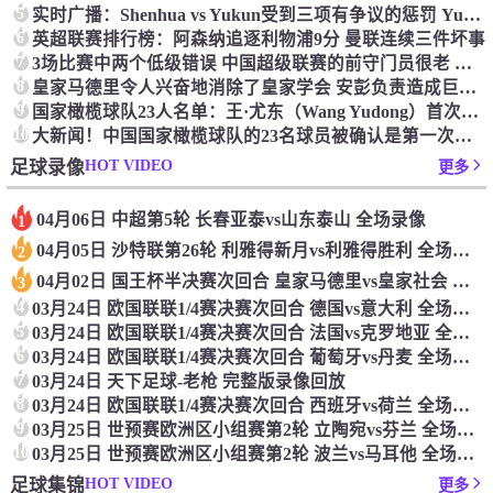
5
实时广播：Shenhua vs Yukun受到三项有争议的惩罚 Yukun将向中国足球联合会提出投诉
6
英超联赛排行榜：阿森纳追逐利物浦9分 曼联连续三件坏事
7
3场比赛中两个低级错误 中国超级联赛的前守门员很老 是时候让位了 最好的继任者出现
8
皇家马德里令人兴奋地消除了皇家学会 安彭负责造成巨大的灾难！
9
国家橄榄球队23人名单：王·尤东（Wang Yudong）首次被选为第11名 塞吉尼奥（Serginho）在名单上
10
大新闻！中国国家橄榄球队的23名球员被确认是第一次进入阵容
HOT VIDEO
足球录像
更多
04月06日 中超第5轮 长春亚泰vs山东泰山 全场录像
1
04月05日 沙特联第26轮 利雅得新月vs利雅得胜利 全场录像
2
04月02日 国王杯半决赛次回合 皇家马德里vs皇家社会 全场录像
3
4
03月24日 欧国联联1/4赛决赛次回合 德国vs意大利 全场录像回放
5
03月24日 欧国联联1/4赛决赛次回合 法国vs克罗地亚 全场录像回放
6
03月24日 欧国联联1/4赛决赛次回合 葡萄牙vs丹麦 全场录像回放
7
03月24日 天下足球-老枪 完整版录像回放
8
03月24日 欧国联联1/4赛决赛次回合 西班牙vs荷兰 全场录像回放
9
03月25日 世预赛欧洲区小组赛第2轮 立陶宛vs芬兰 全场录像回放
10
03月25日 世预赛欧洲区小组赛第2轮 波兰vs马耳他 全场录像回放
HOT VIDEO
足球集锦
更多