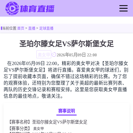
首页
>
>
当前位置:
首页
直播
足球直播
足球直播
篮球直播
圣珀尔滕女足VS萨尔斯堡女足
足球录像
奥女甲
2026年05月09日 22:00
篮球录像
在2026年05月09日 22:00，精彩的奥女甲对决【圣珀尔滕女
足球新闻
足VS萨尔斯堡女足】将进行直播。喜爱奥女甲的球迷们，别
篮球新闻
忘了提前收藏本页面，确保不错过这场精彩的比赛。为了您
的观赛体验，还特别为您整理了关于英超的最新比赛列表、
两队的历史交锋记录和赛程安排。这里是您获取奥女甲直播
信息的最佳地点，敬请关注。
赛事说明
【赛事名称】圣珀尔滕女足VS萨尔斯堡女足
【赛事分类】
奥女甲