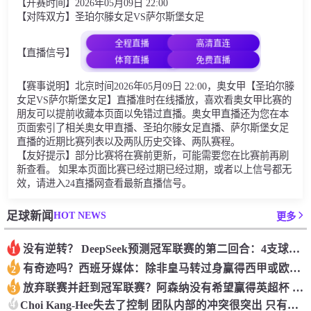
【开赛时间】2026年05月09日 22:00
【对阵双方】圣珀尔滕女足VS萨尔斯堡女足
全程直播
高清直连
【直播信号】
体育直播
免费直播
【赛事说明】北京时间2026年05月09日 22:00，奥女甲【圣珀尔滕
女足VS萨尔斯堡女足】直播准时在线播放，喜欢看奥女甲比赛的
朋友可以提前收藏本页面以免错过直播。奥女甲直播还为您在本
页面索引了相关奥女甲直播、圣珀尔滕女足直播、萨尔斯堡女足
直播的近期比赛列表以及两队历史交锋、两队赛程。
【友好提示】部分比赛将在赛前更新，可能需要您在比赛前再刷
新查看。 如果本页面比赛已经过期已经过期，或者以上信号都无
效，请进入24直播网查看最新直播信号。
HOT NEWS
足球新闻
更多
没有逆转？ DeepSeek预测冠军联赛的第二回合：4支球队在第一回合中获胜 枪手输了
1
有奇迹吗？西班牙媒体：除非皇马转过身赢得西甲或欧洲冠军
2
放弃联赛并赶到冠军联赛？阿森纳没有希望赢得英超杯 赢得欧洲冠军的可能性
3
4
Choi Kang-Hee失去了控制 团队内部的冲突很突出 只有一个人可以从水火中拯救崔孔