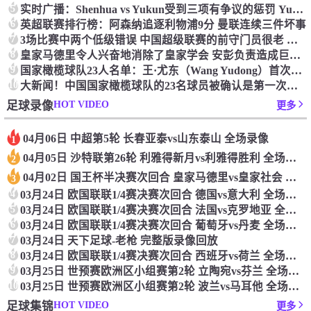
5
实时广播：Shenhua vs Yukun受到三项有争议的惩罚 Yukun将向中国足球联合会提出投诉
6
英超联赛排行榜：阿森纳追逐利物浦9分 曼联连续三件坏事
7
3场比赛中两个低级错误 中国超级联赛的前守门员很老 是时候让位了 最好的继任者出现
8
皇家马德里令人兴奋地消除了皇家学会 安彭负责造成巨大的灾难！
9
国家橄榄球队23人名单：王·尤东（Wang Yudong）首次被选为第11名 塞吉尼奥（Serginho）在名单上
10
大新闻！中国国家橄榄球队的23名球员被确认是第一次进入阵容
HOT VIDEO
足球录像
更多
04月06日 中超第5轮 长春亚泰vs山东泰山 全场录像
1
04月05日 沙特联第26轮 利雅得新月vs利雅得胜利 全场录像
2
04月02日 国王杯半决赛次回合 皇家马德里vs皇家社会 全场录像
3
4
03月24日 欧国联联1/4赛决赛次回合 德国vs意大利 全场录像回放
5
03月24日 欧国联联1/4赛决赛次回合 法国vs克罗地亚 全场录像回放
6
03月24日 欧国联联1/4赛决赛次回合 葡萄牙vs丹麦 全场录像回放
7
03月24日 天下足球-老枪 完整版录像回放
8
03月24日 欧国联联1/4赛决赛次回合 西班牙vs荷兰 全场录像回放
9
03月25日 世预赛欧洲区小组赛第2轮 立陶宛vs芬兰 全场录像回放
10
03月25日 世预赛欧洲区小组赛第2轮 波兰vs马耳他 全场录像回放
HOT VIDEO
足球集锦
更多