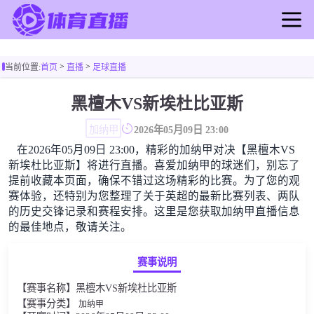
首页
>
>
当前位置:
首页
直播
足球直播
足球直播
篮球直播
黑檀木VS新埃杜比亚斯
足球录像
加纳甲
2026年05月09日 23:00
篮球录像
在2026年05月09日 23:00，精彩的加纳甲对决【黑檀木VS
足球新闻
新埃杜比亚斯】将进行直播。喜爱加纳甲的球迷们，别忘了
篮球新闻
提前收藏本页面，确保不错过这场精彩的比赛。为了您的观
赛体验，还特别为您整理了关于英超的最新比赛列表、两队
的历史交锋记录和赛程安排。这里是您获取加纳甲直播信息
的最佳地点，敬请关注。
赛事说明
【赛事名称】黑檀木VS新埃杜比亚斯
【赛事分类】
加纳甲