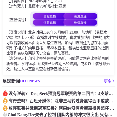
【开赛时间】2026年05月09日 23:00
【对阵双方】黑檀木VS新埃杜比亚斯
全程直播
高清直连
【直播信号】
体育直播
免费直播
【赛事说明】北京时间2026年05月09日 23:00，加纳甲【黑檀木
VS新埃杜比亚斯】直播准时在线播放，喜欢看加纳甲比赛的朋友
可以提前收藏本页面以免错过直播。加纳甲直播还为您在本页面
索引了相关加纳甲直播、黑檀木直播、新埃杜比亚斯直播的近期
比赛列表以及两队历史交锋、两队赛程。
【友好提示】部分比赛将在赛前更新，可能需要您在比赛前再刷
新查看。 如果本页面比赛已经过期已经过期，或者以上信号都无
效，请进入24直播网查看最新直播信号。
HOT NEWS
足球新闻
更多
没有逆转？ DeepSeek预测冠军联赛的第二回合：4支球队在第一回合中获胜 枪手输了
1
有奇迹吗？西班牙媒体：除非皇马转过身赢得西甲或欧洲冠军
2
放弃联赛并赶到冠军联赛？阿森纳没有希望赢得英超杯 赢得欧洲冠军的可能性
3
4
Choi Kang-Hee失去了控制 团队内部的冲突很突出 只有一个人可以从水火中拯救崔孔