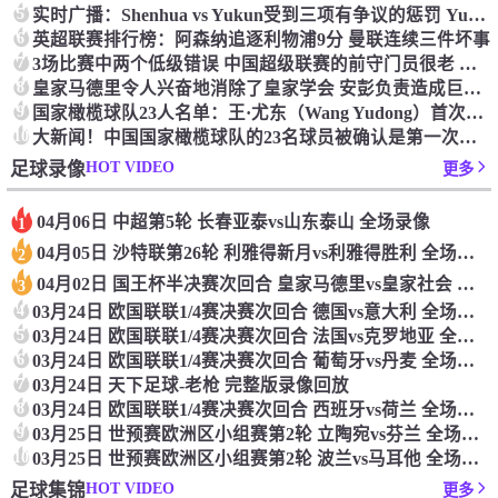
5
实时广播：Shenhua vs Yukun受到三项有争议的惩罚 Yukun将向中国足球联合会提出投诉
6
英超联赛排行榜：阿森纳追逐利物浦9分 曼联连续三件坏事
7
3场比赛中两个低级错误 中国超级联赛的前守门员很老 是时候让位了 最好的继任者出现
8
皇家马德里令人兴奋地消除了皇家学会 安彭负责造成巨大的灾难！
9
国家橄榄球队23人名单：王·尤东（Wang Yudong）首次被选为第11名 塞吉尼奥（Serginho）在名单上
10
大新闻！中国国家橄榄球队的23名球员被确认是第一次进入阵容
HOT VIDEO
足球录像
更多
04月06日 中超第5轮 长春亚泰vs山东泰山 全场录像
1
04月05日 沙特联第26轮 利雅得新月vs利雅得胜利 全场录像
2
04月02日 国王杯半决赛次回合 皇家马德里vs皇家社会 全场录像
3
4
03月24日 欧国联联1/4赛决赛次回合 德国vs意大利 全场录像回放
5
03月24日 欧国联联1/4赛决赛次回合 法国vs克罗地亚 全场录像回放
6
03月24日 欧国联联1/4赛决赛次回合 葡萄牙vs丹麦 全场录像回放
7
03月24日 天下足球-老枪 完整版录像回放
8
03月24日 欧国联联1/4赛决赛次回合 西班牙vs荷兰 全场录像回放
9
03月25日 世预赛欧洲区小组赛第2轮 立陶宛vs芬兰 全场录像回放
10
03月25日 世预赛欧洲区小组赛第2轮 波兰vs马耳他 全场录像回放
HOT VIDEO
足球集锦
更多