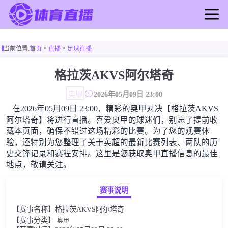
首页
>
>
当前位置:
首页
直播
足球直播
足球直播
篮球直播
格拉茨AKVS阿尔塔奇
足球录像
奥甲
2026年05月09日 23:00
篮球录像
在2026年05月09日 23:00，精彩的奥甲对决【格拉茨AKVS
足球新闻
阿尔塔奇】将进行直播。喜爱奥甲的球迷们，别忘了提前收
篮球新闻
藏本页面，确保不错过这场精彩的比赛。为了您的观赛体
验，还特别为您整理了关于英超的最新比赛列表、两队的历
史交锋记录和赛程安排。这里是您获取奥甲直播信息的最佳
地点，敬请关注。
赛事说明
【赛事名称】格拉茨AKVS阿尔塔奇
【赛事分类】
奥甲