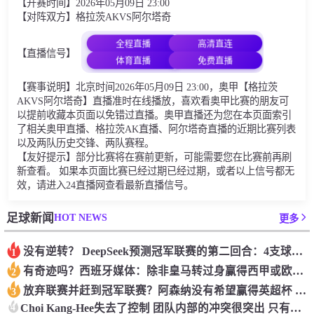
【开赛时间】2026年05月09日 23:00
【对阵双方】格拉茨AKVS阿尔塔奇
全程直播
高清直连
【直播信号】
体育直播
免费直播
【赛事说明】北京时间2026年05月09日 23:00，奥甲【格拉茨
AKVS阿尔塔奇】直播准时在线播放，喜欢看奥甲比赛的朋友可
以提前收藏本页面以免错过直播。奥甲直播还为您在本页面索引
了相关奥甲直播、格拉茨AK直播、阿尔塔奇直播的近期比赛列表
以及两队历史交锋、两队赛程。
【友好提示】部分比赛将在赛前更新，可能需要您在比赛前再刷
新查看。 如果本页面比赛已经过期已经过期，或者以上信号都无
效，请进入24直播网查看最新直播信号。
HOT NEWS
足球新闻
更多
没有逆转？ DeepSeek预测冠军联赛的第二回合：4支球队在第一回合中获胜 枪手输了
1
有奇迹吗？西班牙媒体：除非皇马转过身赢得西甲或欧洲冠军
2
放弃联赛并赶到冠军联赛？阿森纳没有希望赢得英超杯 赢得欧洲冠军的可能性
3
4
Choi Kang-Hee失去了控制 团队内部的冲突很突出 只有一个人可以从水火中拯救崔孔