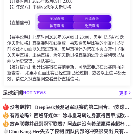
【开赛时间】2026年05月09日 23:00
【对阵双方】里德VS沃尔夫斯贝格
全程直播
高清直连
【直播信号】
体育直播
免费直播
【赛事说明】北京时间2026年05月09日 23:00，奥甲【里德VS沃
尔夫斯贝格】直播准时在线播放，喜欢看奥甲比赛的朋友可以提
前收藏本页面以免错过直播。奥甲直播还为您在本页面索引了相
关奥甲直播、里德直播、沃尔夫斯贝格直播的近期比赛列表以及
两队历史交锋、两队赛程。
【友好提示】部分比赛将在赛前更新，可能需要您在比赛前再刷
新查看。 如果本页面比赛已经过期已经过期，或者以上信号都无
效，请进入24直播网查看最新直播信号。
HOT NEWS
足球新闻
更多
没有逆转？ DeepSeek预测冠军联赛的第二回合：4支球队在第一回合中获胜 枪手输了
1
有奇迹吗？西班牙媒体：除非皇马转过身赢得西甲或欧洲冠军
2
放弃联赛并赶到冠军联赛？阿森纳没有希望赢得英超杯 赢得欧洲冠军的可能性
3
4
Choi Kang-Hee失去了控制 团队内部的冲突很突出 只有一个人可以从水火中拯救崔孔