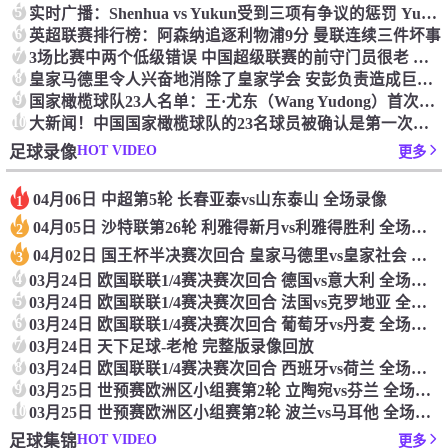
5
实时广播：Shenhua vs Yukun受到三项有争议的惩罚 Yukun将向中国足球联合会提出投诉
6
英超联赛排行榜：阿森纳追逐利物浦9分 曼联连续三件坏事
7
3场比赛中两个低级错误 中国超级联赛的前守门员很老 是时候让位了 最好的继任者出现
8
皇家马德里令人兴奋地消除了皇家学会 安彭负责造成巨大的灾难！
9
国家橄榄球队23人名单：王·尤东（Wang Yudong）首次被选为第11名 塞吉尼奥（Serginho）在名单上
10
大新闻！中国国家橄榄球队的23名球员被确认是第一次进入阵容
HOT VIDEO
足球录像
更多
04月06日 中超第5轮 长春亚泰vs山东泰山 全场录像
1
04月05日 沙特联第26轮 利雅得新月vs利雅得胜利 全场录像
2
04月02日 国王杯半决赛次回合 皇家马德里vs皇家社会 全场录像
3
4
03月24日 欧国联联1/4赛决赛次回合 德国vs意大利 全场录像回放
5
03月24日 欧国联联1/4赛决赛次回合 法国vs克罗地亚 全场录像回放
6
03月24日 欧国联联1/4赛决赛次回合 葡萄牙vs丹麦 全场录像回放
7
03月24日 天下足球-老枪 完整版录像回放
8
03月24日 欧国联联1/4赛决赛次回合 西班牙vs荷兰 全场录像回放
9
03月25日 世预赛欧洲区小组赛第2轮 立陶宛vs芬兰 全场录像回放
10
03月25日 世预赛欧洲区小组赛第2轮 波兰vs马耳他 全场录像回放
HOT VIDEO
足球集锦
更多