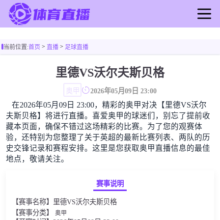
首页
>
>
当前位置:
首页
直播
足球直播
足球直播
篮球直播
里德VS沃尔夫斯贝格
足球录像
奥甲
2026年05月09日 23:00
篮球录像
在2026年05月09日 23:00，精彩的奥甲对决【里德VS沃尔
足球新闻
夫斯贝格】将进行直播。喜爱奥甲的球迷们，别忘了提前收
篮球新闻
藏本页面，确保不错过这场精彩的比赛。为了您的观赛体
验，还特别为您整理了关于英超的最新比赛列表、两队的历
史交锋记录和赛程安排。这里是您获取奥甲直播信息的最佳
地点，敬请关注。
赛事说明
【赛事名称】里德VS沃尔夫斯贝格
【赛事分类】
奥甲