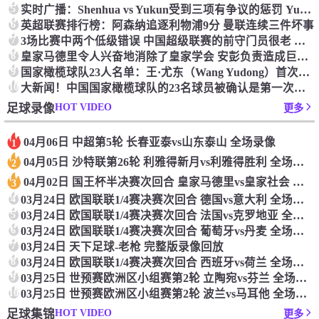
5
实时广播：Shenhua vs Yukun受到三项有争议的惩罚 Yukun将向中国足球联合会提出投诉
6
英超联赛排行榜：阿森纳追逐利物浦9分 曼联连续三件坏事
7
3场比赛中两个低级错误 中国超级联赛的前守门员很老 是时候让位了 最好的继任者出现
8
皇家马德里令人兴奋地消除了皇家学会 安彭负责造成巨大的灾难！
9
国家橄榄球队23人名单：王·尤东（Wang Yudong）首次被选为第11名 塞吉尼奥（Serginho）在名单上
10
大新闻！中国国家橄榄球队的23名球员被确认是第一次进入阵容
HOT VIDEO
足球录像
更多
04月06日 中超第5轮 长春亚泰vs山东泰山 全场录像
1
04月05日 沙特联第26轮 利雅得新月vs利雅得胜利 全场录像
2
04月02日 国王杯半决赛次回合 皇家马德里vs皇家社会 全场录像
3
4
03月24日 欧国联联1/4赛决赛次回合 德国vs意大利 全场录像回放
5
03月24日 欧国联联1/4赛决赛次回合 法国vs克罗地亚 全场录像回放
6
03月24日 欧国联联1/4赛决赛次回合 葡萄牙vs丹麦 全场录像回放
7
03月24日 天下足球-老枪 完整版录像回放
8
03月24日 欧国联联1/4赛决赛次回合 西班牙vs荷兰 全场录像回放
9
03月25日 世预赛欧洲区小组赛第2轮 立陶宛vs芬兰 全场录像回放
10
03月25日 世预赛欧洲区小组赛第2轮 波兰vs马耳他 全场录像回放
HOT VIDEO
足球集锦
更多