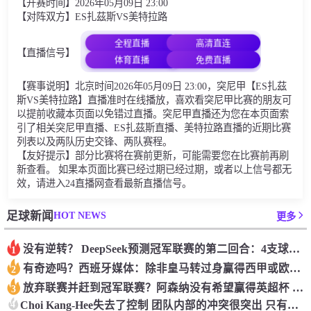
【开赛时间】2026年05月09日 23:00
【对阵双方】ES扎茲斯VS美特拉路
全程直播
高清直连
【直播信号】
体育直播
免费直播
【赛事说明】北京时间2026年05月09日 23:00，突尼甲【ES扎茲
斯VS美特拉路】直播准时在线播放，喜欢看突尼甲比赛的朋友可
以提前收藏本页面以免错过直播。突尼甲直播还为您在本页面索
引了相关突尼甲直播、ES扎茲斯直播、美特拉路直播的近期比赛
列表以及两队历史交锋、两队赛程。
【友好提示】部分比赛将在赛前更新，可能需要您在比赛前再刷
新查看。 如果本页面比赛已经过期已经过期，或者以上信号都无
效，请进入24直播网查看最新直播信号。
HOT NEWS
足球新闻
更多
没有逆转？ DeepSeek预测冠军联赛的第二回合：4支球队在第一回合中获胜 枪手输了
1
有奇迹吗？西班牙媒体：除非皇马转过身赢得西甲或欧洲冠军
2
放弃联赛并赶到冠军联赛？阿森纳没有希望赢得英超杯 赢得欧洲冠军的可能性
3
4
Choi Kang-Hee失去了控制 团队内部的冲突很突出 只有一个人可以从水火中拯救崔孔