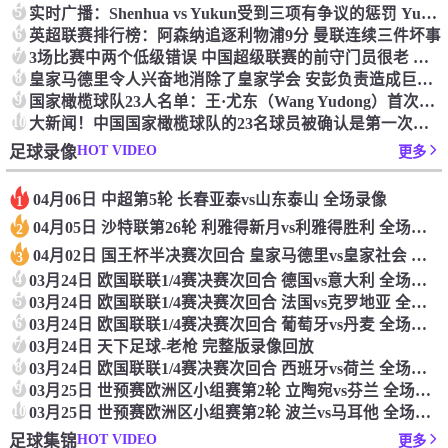
5
实时广播：Shenhua vs Yukun受到三项有争议的惩罚 Yukun将向中国足球联合会提出投诉
6
英超联赛排行榜：阿森纳追逐利物浦9分 曼联连续三件坏事
7
3场比赛中两个低级错误 中国超级联赛的前守门员很老 是时候让位了 最好的继任者出现
8
皇家马德里令人兴奋地消除了皇家学会 安彭负责造成巨大的灾难！
9
国家橄榄球队23人名单：王·尤东（Wang Yudong）首次被选为第11名 塞吉尼奥（Serginho）在名单上
10
大新闻！中国国家橄榄球队的23名球员被确认是第一次进入阵容
HOT VIDEO
足球录像
更多
04月06日 中超第5轮 长春亚泰vs山东泰山 全场录像
1
04月05日 沙特联第26轮 利雅得新月vs利雅得胜利 全场录像
2
04月02日 国王杯半决赛次回合 皇家马德里vs皇家社会 全场录像
3
4
03月24日 欧国联联1/4赛决赛次回合 德国vs意大利 全场录像回放
5
03月24日 欧国联联1/4赛决赛次回合 法国vs克罗地亚 全场录像回放
6
03月24日 欧国联联1/4赛决赛次回合 葡萄牙vs丹麦 全场录像回放
7
03月24日 天下足球-老枪 完整版录像回放
8
03月24日 欧国联联1/4赛决赛次回合 西班牙vs荷兰 全场录像回放
9
03月25日 世预赛欧洲区小组赛第2轮 立陶宛vs芬兰 全场录像回放
10
03月25日 世预赛欧洲区小组赛第2轮 波兰vs马耳他 全场录像回放
HOT VIDEO
足球集锦
更多