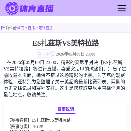
首页
>
>
当前位置:
首页
直播
足球直播
足球直播
篮球直播
ES扎茲斯VS美特拉路
足球录像
突尼甲
2026年05月09日 23:00
篮球录像
在2026年05月09日 23:00，精彩的突尼甲对决【ES扎茲斯
足球新闻
VS美特拉路】将进行直播。喜爱突尼甲的球迷们，别忘了提
篮球新闻
前收藏本页面，确保不错过这场精彩的比赛。为了您的观赛
体验，还特别为您整理了关于英超的最新比赛列表、两队的
历史交锋记录和赛程安排。这里是您获取突尼甲直播信息的
最佳地点，敬请关注。
赛事说明
【赛事名称】ES扎茲斯VS美特拉路
【赛事分类】
突尼甲