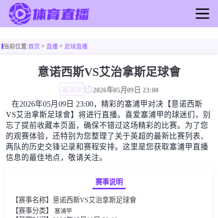
首页
>
>
当前位置:
首页
直播
足球直播
足球直播
篮球直播
意诺西斯VS艾治拿斯足球會
足球录像
塞浦甲
2026年05月09日 23:00
篮球录像
在2026年05月09日 23:00，精彩的塞浦甲对决【意诺西斯
足球新闻
VS艾治拿斯足球會】将进行直播。喜爱塞浦甲的球迷们，别
篮球新闻
忘了提前收藏本页面，确保不错过这场精彩的比赛。为了您
的观赛体验，还特别为您整理了关于英超的最新比赛列表、
两队的历史交锋记录和赛程安排。这里是您获取塞浦甲直播
信息的最佳地点，敬请关注。
赛事说明
【赛事名称】意诺西斯VS艾治拿斯足球會
【赛事分类】
塞浦甲