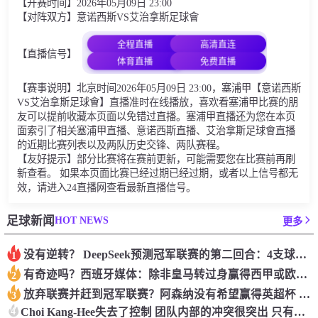
【开赛时间】2026年05月09日 23:00
【对阵双方】意诺西斯VS艾治拿斯足球會
全程直播
高清直连
【直播信号】
体育直播
免费直播
【赛事说明】北京时间2026年05月09日 23:00，塞浦甲【意诺西斯
VS艾治拿斯足球會】直播准时在线播放，喜欢看塞浦甲比赛的朋
友可以提前收藏本页面以免错过直播。塞浦甲直播还为您在本页
面索引了相关塞浦甲直播、意诺西斯直播、艾治拿斯足球會直播
的近期比赛列表以及两队历史交锋、两队赛程。
【友好提示】部分比赛将在赛前更新，可能需要您在比赛前再刷
新查看。 如果本页面比赛已经过期已经过期，或者以上信号都无
效，请进入24直播网查看最新直播信号。
HOT NEWS
足球新闻
更多
没有逆转？ DeepSeek预测冠军联赛的第二回合：4支球队在第一回合中获胜 枪手输了
1
有奇迹吗？西班牙媒体：除非皇马转过身赢得西甲或欧洲冠军
2
放弃联赛并赶到冠军联赛？阿森纳没有希望赢得英超杯 赢得欧洲冠军的可能性
3
4
Choi Kang-Hee失去了控制 团队内部的冲突很突出 只有一个人可以从水火中拯救崔孔