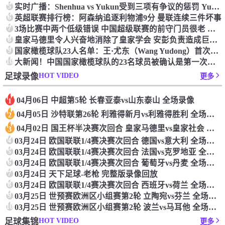
5
实时广播：Shenhua vs Yukun受到三项有争议的惩罚 Yukun将向中国足球联合会提出投诉
6
英超联赛排行榜：阿森纳追逐利物浦9分 曼联连续三件坏事
7
3场比赛中两个低级错误 中国超级联赛的前守门员很老 是时候让位了 最好的继任者出现
8
皇家马德里令人兴奋地消除了皇家学会 安彭负责造成巨大的灾难！
9
国家橄榄球队23人名单：王·尤东（Wang Yudong）首次被选为第11名 塞吉尼奥（Serginho）在名单上
10
大新闻！中国国家橄榄球队的23名球员被确认是第一次进入阵容
HOT VIDEO
足球录像
更多
04月06日 中超第5轮 长春亚泰vs山东泰山 全场录像
1
04月05日 沙特联第26轮 利雅得新月vs利雅得胜利 全场录像
2
04月02日 国王杯半决赛次回合 皇家马德里vs皇家社会 全场录像
3
4
03月24日 欧国联联1/4赛决赛次回合 德国vs意大利 全场录像回放
5
03月24日 欧国联联1/4赛决赛次回合 法国vs克罗地亚 全场录像回放
6
03月24日 欧国联联1/4赛决赛次回合 葡萄牙vs丹麦 全场录像回放
7
03月24日 天下足球-老枪 完整版录像回放
8
03月24日 欧国联联1/4赛决赛次回合 西班牙vs荷兰 全场录像回放
9
03月25日 世预赛欧洲区小组赛第2轮 立陶宛vs芬兰 全场录像回放
10
03月25日 世预赛欧洲区小组赛第2轮 波兰vs马耳他 全场录像回放
HOT VIDEO
足球集锦
更多