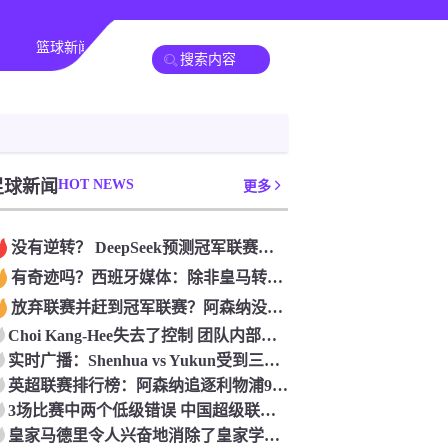
篮球新闻
足球新闻
HOT NEWS
更多
没有逆转？ DeepSeek预测冠军联赛的第二回合：4支球队在第一回合中获胜 枪手输了
有奇迹吗？西班牙媒体：除非皇马转过身赢得西甲或欧洲冠军
放弃联赛并赶到冠军联赛？阿森纳没有希望赢得英超杯 赢得欧洲冠军的可能性
Choi Kang-Hee失去了控制 团队内部的冲突很突出 只有一个人可以从水火中拯救崔孔
实时广播：Shenhua vs Yukun受到三项有争议的惩罚 Yukun将向中国足球联合会提出投诉
英超联赛排行榜：阿森纳追逐利物浦9分 曼联连续三件坏事
3场比赛中两个低级错误 中国超级联赛的前守门员很老 是时候让位了 最好的继任者出现
皇家马德里令人兴奋地消除了皇家学会 安彭负责造成巨大的灾难！