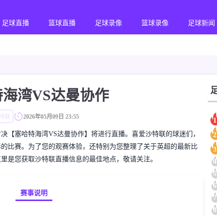
足球直播
篮球直播
足球录像
篮球录像
足球新闻
特海湾VS达曼协作
特联
2026年05月09日 23:55
1
的沙特联对决【塞哈特海湾VS达曼协作】将进行直播。喜爱沙特联的球迷们，
2
彩的比赛。为了您的观赛体验，还特别为您整理了关于英超的最新比
3
这里是您获取沙特联直播信息的最佳地点，敬请关注。
4
5
6
赛事说明
7
8