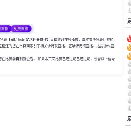
9
1
育直播
免费直播
1
:55，沙特联【塞哈特海湾VS达曼协作】直播准时在线播放，喜欢看沙特联比赛的
直播还为您在本页面索引了相关沙特联直播、塞哈特海湾直播、达曼协作直
2
。
3
您在比赛前再刷新查看。 如果本页面比赛已经过期已经过期，或者以上信号
4
5
6
7
8
9
1